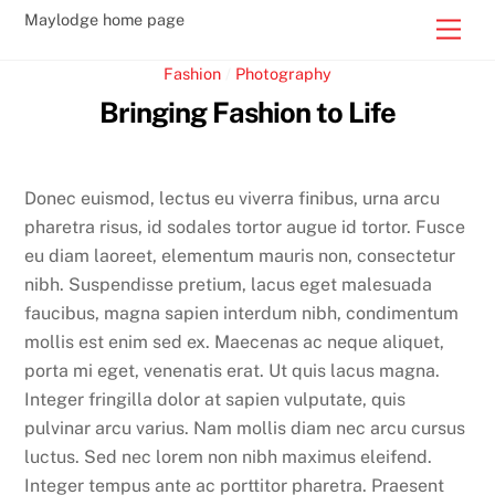
Skip
Back
Maylodge home page
Men
to
To
content
Fashion
/
Photography
Top
Bringing Fashion to Life
Donec euismod, lectus eu viverra finibus, urna arcu
pharetra risus, id sodales tortor augue id tortor. Fusce
eu diam laoreet, elementum mauris non, consectetur
nibh. Suspendisse pretium, lacus eget malesuada
faucibus, magna sapien interdum nibh, condimentum
mollis est enim sed ex. Maecenas ac neque aliquet,
porta mi eget, venenatis erat. Ut quis lacus magna.
Integer fringilla dolor at sapien vulputate, quis
pulvinar arcu varius. Nam mollis diam nec arcu cursus
luctus. Sed nec lorem non nibh maximus eleifend.
Integer tempus ante ac porttitor pharetra. Praesent